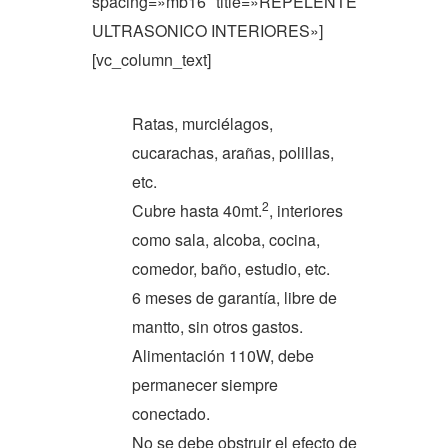
spacing=»mb16″ title=»REPELENTE
ULTRASONICO INTERIORES»]
[vc_column_text]
Ratas, murciélagos,
cucarachas, arañas, polillas,
etc.
2
Cubre hasta 40mt.
, interiores
como sala, alcoba, cocina,
comedor, baño, estudio, etc.
6 meses de garantía, libre de
mantto, sin otros gastos.
Alimentación 110W, debe
permanecer siempre
conectado.
No se debe obstruir el efecto de