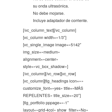
su onda ultrasónica.
No debe mojarse.
Incluye adaptador de corriente.
[/vc_column_text][/vc_column]
[vc_column width=»1/3″]
[vc_single_image image=»5142″
img_size=»medium»
alignment=»center»
style=»vc_box_shadow»]
[/vc_column][/vc_row][vc_row]
[vc_column][tlg_headings icon=»»
customize_font=»yes» title=»MÁS
REPELENTES» title_size=»20″]
[tlg_portfolio pppage=»-1″
layout=»grid-4col» show_filter=»No»