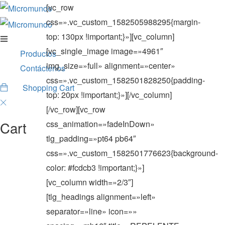
[vc_row
css=».vc_custom_1582505988295{margin-
top: 130px !important;}»][vc_column]
[vc_single_image image=»4961″
Productos
img_size=»full» alignment=»center»
Contáctenos
css=».vc_custom_1582501828250{padding-
Shopping Cart
0
top: 20px !important;}»][/vc_column]
[/vc_row][vc_row
Cart
css_animation=»fadeInDown»
tlg_padding=»pt64 pb64″
css=».vc_custom_1582501776623{background-
color: #fcdcb3 !important;}»]
[vc_column width=»2/3″]
[tlg_headings alignment=»left»
separator=»line» icon=»»