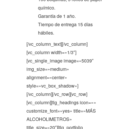
químico.
Garantía de 1 año.
Tiempo de entrega 15 días
hábiles.
[/vc_column_text][/vc_column]
[vc_column width=»1/3″]
[vc_single_image image=»5039″
img_size=»medium»
alignment=»center»
style=»vc_box_shadow»]
[/vc_column][/vc_row][vc_row]
[vc_column][tlg_headings icon=»»
customize_font=»yes» title=»MÁS
ALCOHOLIMETROS»
title_size=»20″][tlg_portfolio