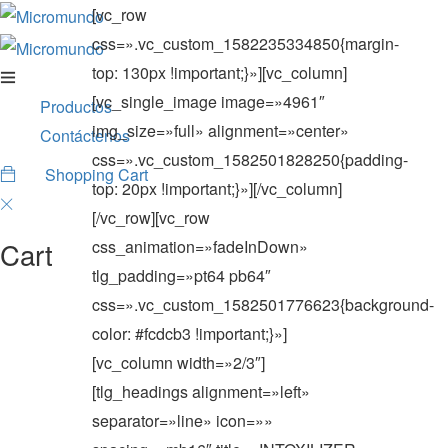
[vc_row
css=».vc_custom_1582235334850{margin-
top: 130px !important;}»][vc_column]
[vc_single_image image=»4961″
Productos
img_size=»full» alignment=»center»
Contáctenos
css=».vc_custom_1582501828250{padding-
Shopping Cart
0
top: 20px !important;}»][/vc_column]
[/vc_row][vc_row
Cart
css_animation=»fadeInDown»
tlg_padding=»pt64 pb64″
css=».vc_custom_1582501776623{background-
color: #fcdcb3 !important;}»]
[vc_column width=»2/3″]
[tlg_headings alignment=»left»
separator=»line» icon=»»